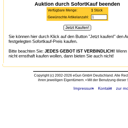
Auktion durch SofortKauf beenden
Verfügbare Menge:
1
Stück
Gewünschte Artikelanzahl:
Sie können hier durch Klick auf den Button "Jetzt kaufen!" den A
festgelegten Sofortkauf-Preis kaufen.
Bitte beachten Sie:
JEDES GEBOT IST VERBINDLICH!
Wenn S
nicht ernsthaft kaufen wollen, dann bieten Sie auch nicht!
Copyright (c) 2002-2026 eGun GmbH Deutschland. Alle Re
ihren jeweiligen Eigentümern. • Mit der Benutzung dieser
Impressum
Kontakt
zur mo
request time: 0.004075 sec - runtime: 0.032347 sec