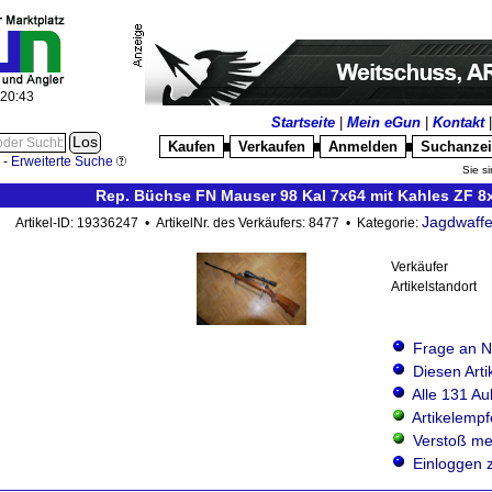
:20:47
Startseite
|
Mein eGun
|
Kontakt
Kaufen
Verkaufen
Anmelden
Suchanze
█
█
█
-
Erweiterte Suche
Sie si
Rep. Büchse FN Mauser 98 Kal 7x64 mit Kahles ZF 8
Jagdwaff
Artikel-ID: 19336247 • ArtikelNr. des Verkäufers: 8477 • Kategorie:
Verkäufer
Artikelstandort
Frage an N
Diesen Art
Alle 131 Au
Artikelemp
Verstoß me
Einloggen 