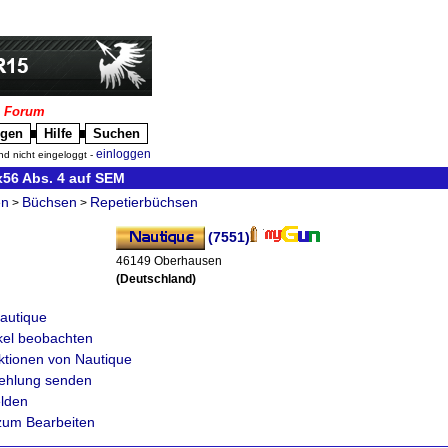
|
Forum
igen
Hilfe
Suchen
█
█
einloggen
nd nicht eingeloggt -
x56 Abs. 4 auf SEM
en
Büchsen
Repetierbüchsen
>
>
(7551)
46149 Oberhausen
(Deutschland)
autique
ikel beobachten
ktionen von Nautique
fehlung senden
lden
zum Bearbeiten