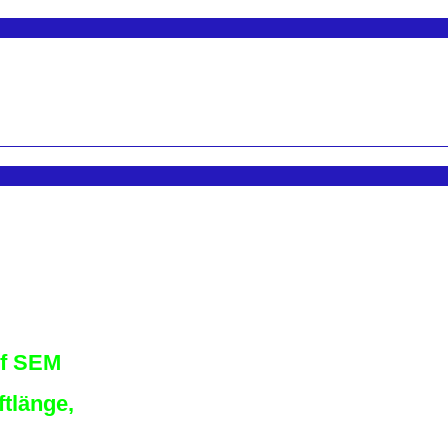
uf SEM
tlänge,