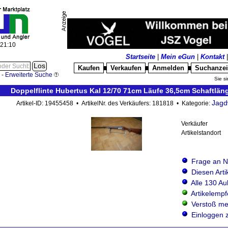
:21:13
Startseite
|
Mein eGun
|
Kontakt
Kaufen
Verkaufen
Anmelden
Suchanze
█
█
█
-
Erweiterte Suche
Sie si
Doppelflinte Hubertus Kal 12/70 71cm Läufe 36,5cm Schaftläng
Jagd
Artikel-ID: 19455458 • ArtikelNr. des Verkäufers: 181818 • Kategorie:
Verkäufer
Artikelstandort
Frage an N
Diesen Art
Alle 130 Au
Artikelemp
Verstoß me
Einloggen 