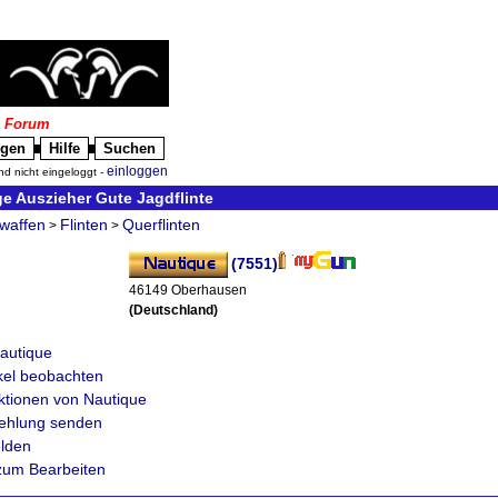
|
Forum
igen
Hilfe
Suchen
█
█
einloggen
nd nicht eingeloggt -
e Auszieher Gute Jagdflinte
waffen
Flinten
Querflinten
>
>
(7551)
46149 Oberhausen
(Deutschland)
autique
ikel beobachten
ktionen von Nautique
fehlung senden
lden
zum Bearbeiten