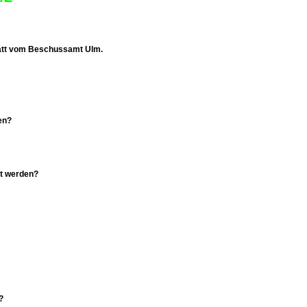
blatt vom Beschussamt Ulm.
ßen?
et werden?
?