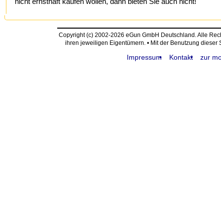
nicht ernsthaft kaufen wollen, dann bieten Sie auch nicht!
Copyright (c) 2002-2026 eGun GmbH Deutschland. Alle Re
ihren jeweiligen Eigentümern. • Mit der Benutzung dieser
Impressum
Kontakt
zur mo
request time: 0.005316 sec - runtime: 0.057580 sec