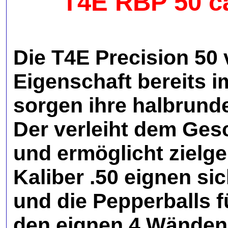
T4E RBP 50 cal
Die T4E Precision 50 
Eigenschaft bereits 
sorgen ihre halbrund
Der verleiht dem Ges
und ermöglicht zielg
Kaliber .50 eignen si
und die Pepperballs 
den eignen 4 Wänden,