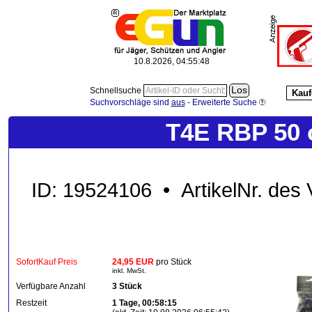
10.8.2026, 04:55:49
Schnellsuche
Kauf
Suchvorschläge sind
aus
-
Erweiterte Suche
T4E RBP 50 ca
ID: 19524106 • ArtikelNr. des
SofortKauf Preis
24,95 EUR
pro Stück
inkl. MwSt.
Verfügbare Anzahl
3 Stück
Restzeit
1 Tage, 00:58:15