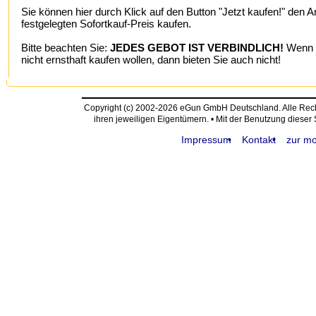
Sie können hier durch Klick auf den Button "Jetzt kaufen!" den A
festgelegten Sofortkauf-Preis kaufen.
Bitte beachten Sie:
JEDES GEBOT IST VERBINDLICH!
Wenn S
nicht ernsthaft kaufen wollen, dann bieten Sie auch nicht!
Copyright (c) 2002-2026 eGun GmbH Deutschland. Alle Re
ihren jeweiligen Eigentümern. • Mit der Benutzung dieser
Impressum
Kontakt
zur mo
request time: 0.004792 sec - runtime: 0.042259 sec