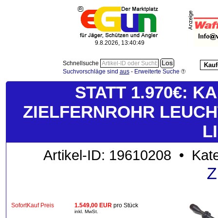
9.8.2026, 13:40:49
Schnellsuche
Kauf
Suchvorschläge sind
aus
-
Erweiterte Suche
STATT 1.970€: KA
ZIELFERNROHR LEUCHT
L
Artikel-ID: 19610208 • Kat
Z
SofortKauf Preis
1.549,00 EUR
pro Stück
inkl. MwSt.