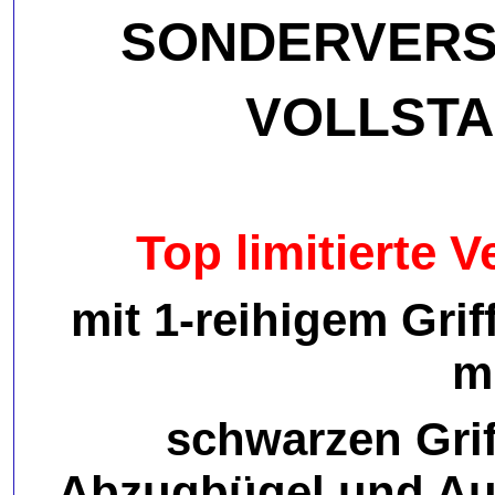
SONDERVERSI
VOLLSTA
Top limitierte
mit 1-reihigem Gri
m
schwarzen Gri
Abzugbügel
und Au