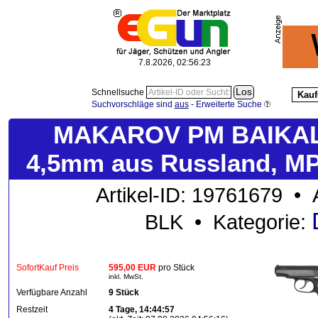
7.8.2026, 02:56:24
Schnellsuche
Kauf
Suchvorschläge sind
aus
-
Erweiterte Suche
MAKAROV PM BAIKAL 
4,5mm aus Russland, MP
Artikel-ID: 19761679 • 
BLK • Kategorie:
SofortKauf Preis
595,00 EUR
pro Stück
inkl. MwSt.
Verfügbare Anzahl
9 Stück
Restzeit
4 Tage, 14:44:57