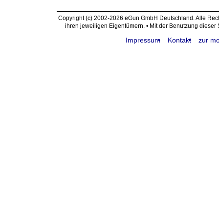
Copyright (c) 2002-2026 eGun GmbH Deutschland. Alle Re
ihren jeweiligen Eigentümern. • Mit der Benutzung dieser
Impressum
Kontakt
zur mo
request time: 0.004711 sec - runtime: 0.018013 sec