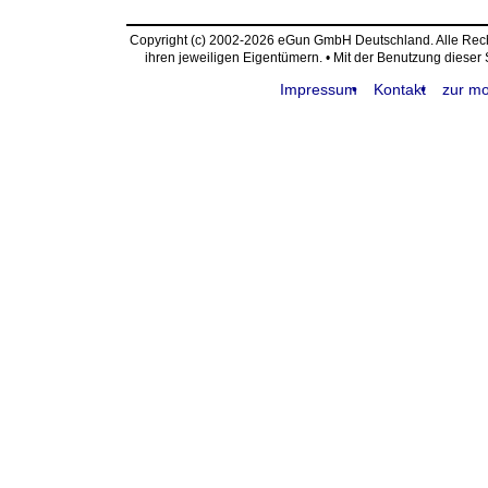
Copyright (c) 2002-2026 eGun GmbH Deutschland. Alle Re
ihren jeweiligen Eigentümern. • Mit der Benutzung dieser
Impressum
Kontakt
zur mo
request time: 0.005181 sec - runtime: 0.018156 sec