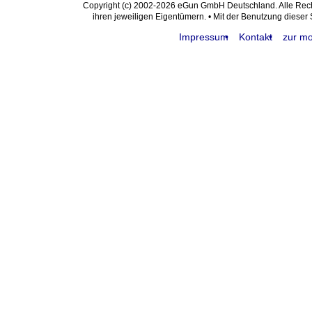
Copyright (c) 2002-2026 eGun GmbH Deutschland. Alle Re
ihren jeweiligen Eigentümern. • Mit der Benutzung dieser
Impressum
Kontakt
zur mo
request time: 0.004419 sec - runtime: 0.070171 sec