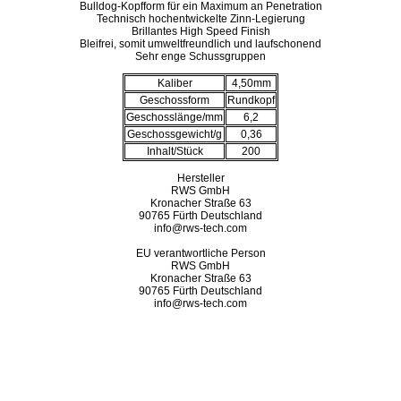
Bulldog-Kopfform für ein Maximum an Penetration
Technisch hochentwickelte Zinn-Legierung
Brillantes High Speed Finish
Bleifrei, somit umweltfreundlich und laufschonend
Sehr enge Schussgruppen
Kaliber
4,50mm
Geschossform
Rundkopf
Geschosslänge/mm
6,2
Geschossgewicht/g
0,36
Inhalt/Stück
200
Hersteller
RWS GmbH
Kronacher Straße 63
90765 Fürth Deutschland
info@rws-tech.com
EU verantwortliche Person
RWS GmbH
Kronacher Straße 63
90765 Fürth Deutschland
info@rws-tech.com