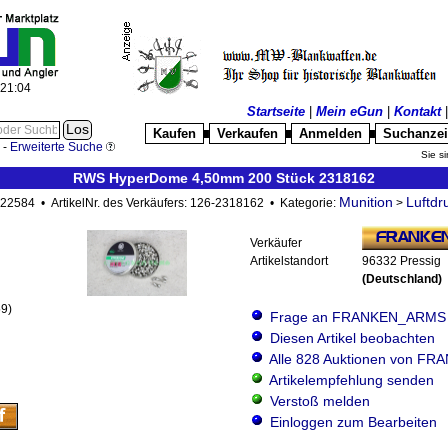
:21:06
Startseite
|
Mein eGun
|
Kontakt
Kaufen
Verkaufen
Anmelden
Suchanze
█
█
█
-
Erweiterte Suche
Sie si
RWS HyperDome 4,50mm 200 Stück 2318162
Munition
Luftdr
0022584 • ArtikelNr. des Verkäufers: 126-2318162 • Kategorie:
>
Verkäufer
Artikelstandort
96332 Pressig
(Deutschland)
59)
Frage an FRANKEN_ARMS
Diesen Artikel beobachten
Alle 828 Auktionen von 
Artikelempfehlung senden
Verstoß melden
Einloggen zum Bearbeiten