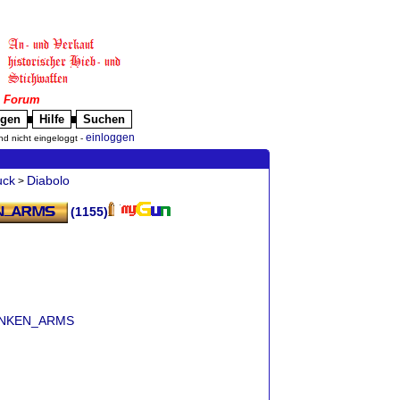
|
Forum
igen
Hilfe
Suchen
█
█
einloggen
nd nicht eingeloggt -
uck
Diabolo
>
(1155)
FRANKEN_ARMS