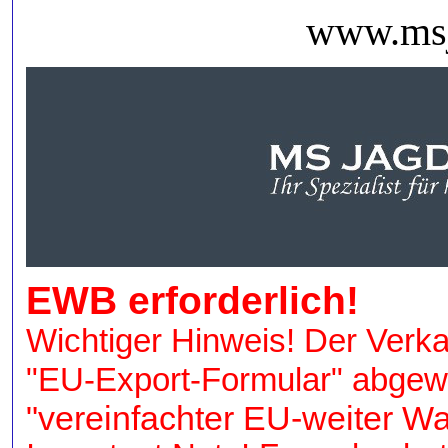
www.msj
EWB erforderlich!
Wichtiger Hinweis! Der Ver
"EU-Export-Formular" abgewi
"vereinfachter EU-weiter Wa