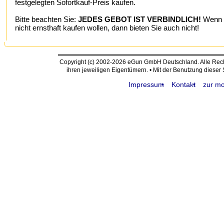
festgelegten Sofortkauf-Preis kaufen.
Bitte beachten Sie:
JEDES GEBOT IST VERBINDLICH!
Wenn S
nicht ernsthaft kaufen wollen, dann bieten Sie auch nicht!
Copyright (c) 2002-2026 eGun GmbH Deutschland. Alle Re
ihren jeweiligen Eigentümern. • Mit der Benutzung dieser
Impressum
Kontakt
zur mo
request time: 0.004272 sec - runtime: 0.030672 sec