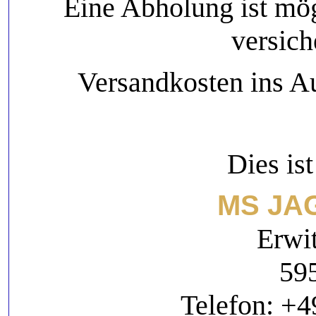
Eine Abholung ist mögl
versic
Versandkosten ins Au
Dies is
MS JA
Erwit
595
Telefon: +4