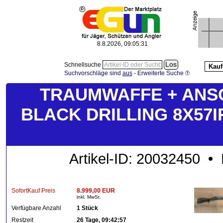
8.8.2026, 09:05:32
Schnellsuche
Kauf
Suchvorschläge sind
aus
-
Erweiterte Suche
TRAUMWAFFE + ANS
BLACK DRILLING 8X57I
Artikel-ID: 20032450 • 
SofortKauf Preis
8.999,00 EUR
inkl. MwSt.
Verfügbare Anzahl
1 Stück
Restzeit
26 Tage, 09:42:57