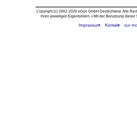
Copyright (c) 2002-2026 eGun GmbH Deutschland. Alle Re
ihren jeweiligen Eigentümern. • Mit der Benutzung dieser
Impressum
Kontakt
zur mo
request time: 0.004582 sec - runtime: 0.017781 sec