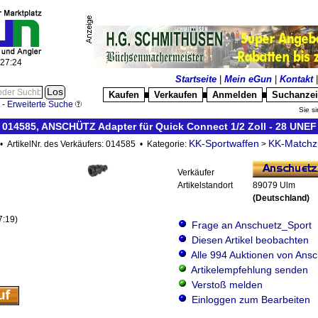
:27:24
Startseite
|
Mein eGun
|
Kontakt
Kaufen
Verkaufen
Anmelden
Suchanze
█
█
█
-
Erweiterte Suche
Sie si
014585, ANSCHÜTZ Adapter für Quick Connect 1/2 Zoll - 28 UNEF
KK-Sportwaffen
KK-Matchz
• ArtikelNr. des Verkäufers: 014585 • Kategorie:
>
Verkäufer
Artikelstandort
89079 Ulm
(Deutschland)
7:19)
Frage an Anschuetz_Sport
Diesen Artikel beobachten
Alle 994 Auktionen von Ans
Artikelempfehlung senden
Verstoß melden
Einloggen zum Bearbeiten