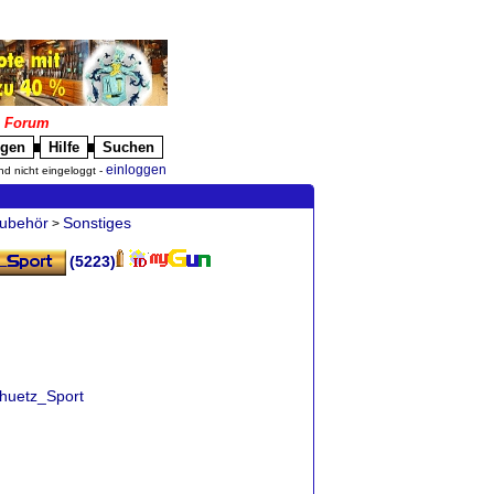
|
Forum
igen
Hilfe
Suchen
█
█
einloggen
nd nicht eingeloggt -
ubehör
Sonstiges
>
(5223)
chuetz_Sport