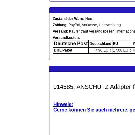
Zustand der Ware:
Neu
Zahlung:
PayPal, Vorkasse, Überweisung
Versand:
Käufer trägt Versandspesen, Internationa
Versandkosten:
Deutsche Post
Deutschland
EU
W
DHL Paket
7,90 EUR
17,00 EUR
4
014585, ANSCHÜTZ Adapter fü
Hinweis:
Gerne können Sie auch mehrere, g