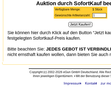
Auktion durch SofortKauf be
Verfügbare Menge:
1
Stück
Gewünschte Artikelanzahl:
Sie können hier durch Klick auf den Button "Jetzt ka
festgelegten Sofortkauf-Preis kaufen.
Bitte beachten Sie:
JEDES GEBOT IST VERBINDL
nicht ernsthaft kaufen wollen, dann bieten Sie auch n
Copyright (c) 2002-2026 eGun GmbH Deutschland. Alle Re
ihren jeweiligen Eigentümern. • Mit der Benutzung dieser
Impressum
Kontakt
zur mo
request time: 0.004847 sec - runtime: 0.066894 sec