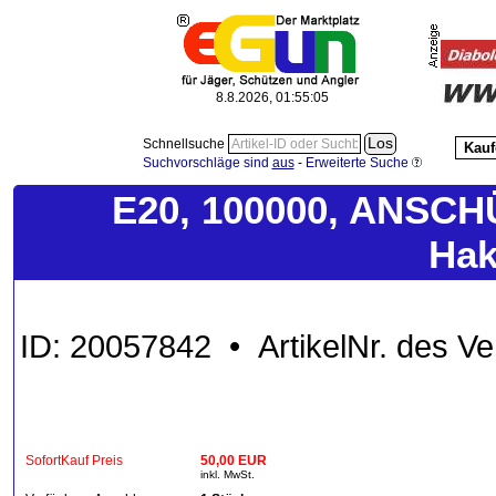
8.8.2026, 01:55:06
Schnellsuche
Kauf
Suchvorschläge sind
aus
-
Erweiterte Suche
E20, 100000, ANSCHÜ
Hak
ID: 20057842 • ArtikelNr. des V
SofortKauf Preis
50,00 EUR
inkl. MwSt.