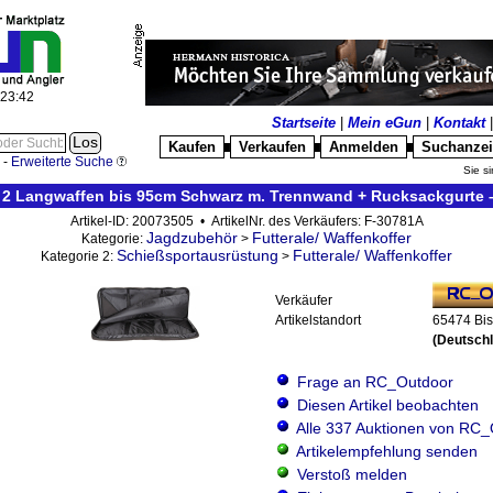
:23:43
Startseite
|
Mein eGun
|
Kontakt
Kaufen
Verkaufen
Anmelden
Suchanze
█
█
█
-
Erweiterte Suche
Sie si
 2 Langwaffen bis 95cm Schwarz m. Trennwand + Rucksackgurte –
Artikel-ID: 20073505 • ArtikelNr. des Verkäufers: F-30781A
Jagdzubehör
Futterale/ Waffenkoffer
Kategorie:
>
Schießsportausrüstung
Futterale/ Waffenkoffer
Kategorie 2:
>
Verkäufer
Artikelstandort
65474 Bi
(Deutsch
Frage an RC_Outdoor
Diesen Artikel beobachten
Alle 337 Auktionen von RC
Artikelempfehlung senden
Verstoß melden