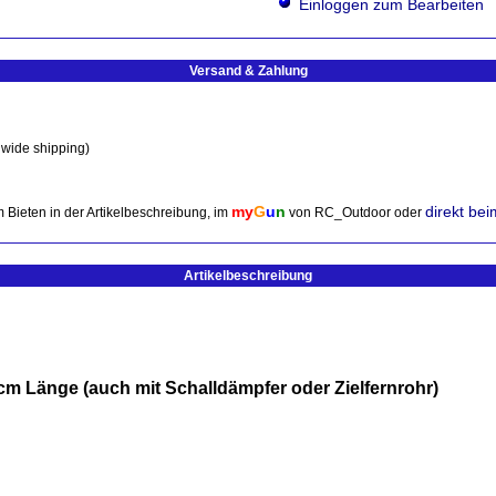
Einloggen zum Bearbeiten
Versand & Zahlung
 wide shipping)
my
G
u
n
direkt be
 Bieten in der Artikelbeschreibung, im
von RC_Outdoor oder
Artikelbeschreibung
cm Länge (auch mit Schalldämpfer oder Zielfernrohr)