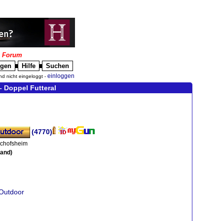
|
Forum
igen
Hilfe
Suchen
█
█
einloggen
nd nicht eingeloggt -
 Doppel Futteral
(4770)
schofsheim
land)
_Outdoor