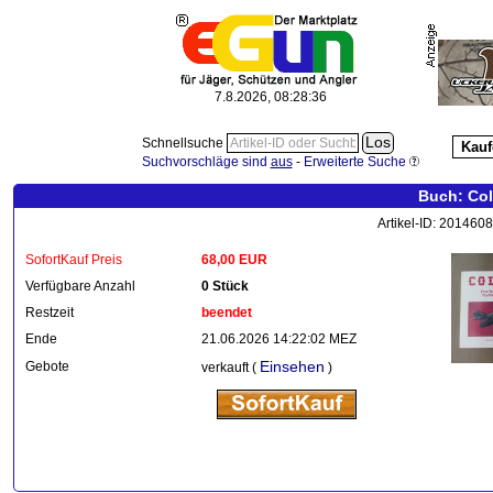
7.8.2026, 08:28:37
Schnellsuche
Kauf
Suchvorschläge sind
aus
-
Erweiterte Suche
Buch: Col
Artikel-ID: 201460
SofortKauf Preis
68,00 EUR
Verfügbare Anzahl
0 Stück
Restzeit
beendet
Ende
21.06.2026 14:22:02 MEZ
Einsehen
Gebote
verkauft (
)