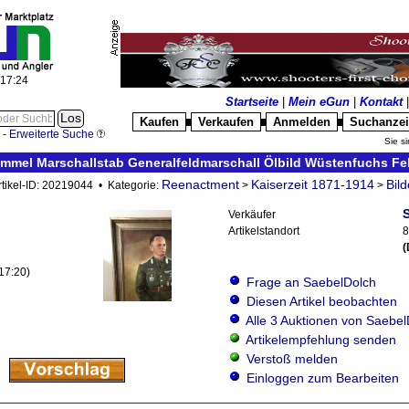
:17:25
Startseite
|
Mein eGun
|
Kontakt
Kaufen
Verkaufen
Anmelden
Suchanze
█
█
█
-
Erweiterte Suche
Sie si
mmel Marschallstab Generalfeldmarschall Ölbild Wüstenfuchs Fel
Reenactment
Kaiserzeit 1871-1914
Bild
rtikel-ID: 20219044 • Kategorie:
>
>
Verkäufer
Artikelstandort
8
(
:17:20)
Frage an SaebelDolch
Diesen Artikel beobachten
Alle 3 Auktionen von Saebel
Artikelempfehlung senden
Verstoß melden
Einloggen zum Bearbeiten