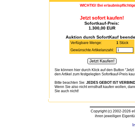
WICHTIG! Bei erlaubnispflichtig
Jetzt sofort kaufen!
Sofortkauf-Preis:
1.300,00 EUR
Auktion durch SofortKauf beend
Verfügbare Menge:
1
Stück
Gewünschte Artikelanzahl:
Sie können hier durch Klick auf den Button "Jetzt
den Artikel zum festgelegten Sofortkauf-Preis kau
Bitte beachten Sie:
JEDES GEBOT IST VERBIND
Wenn Sie also nicht ernsthaft kaufen wollen, dan
Sie auch nicht!
Copyright (c) 2002-2026 
ihren jeweiligen Eigent
I
request time: 0.004168 sec - runtime: 0.029335 sec