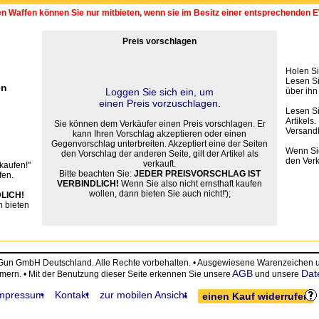
en Waffen können Sie nur mitbieten, wenn sie im Besitz einer entsprechenden
Preis vorschlagen
Holen Si
Lesen Si
en
Loggen Sie sich ein, um
über ih
einen Preis vorzuschlagen.
Lesen S
Artikels
Sie können dem Verkäufer einen Preis vorschlagen. Er
Versand
kann Ihren Vorschlag akzeptieren oder einen
Gegenvorschlag unterbreiten. Akzeptiert eine der Seiten
Wenn Sie
den Vorschlag der anderen Seite, gilt der Artikel als
den Verk
verkauft.
 kaufen!"
Bitte beachten Sie:
JEDER PREISVORSCHLAG IST
fen.
VERBINDLICH!
Wenn Sie also nicht ernsthaft kaufen
wollen, dann bieten Sie auch nicht!');
LICH!
n bieten
eGun GmbH Deutschland. Alle Rechte vorbehalten. • Ausgewiesene Warenzeiche
AGB
Dat
ümern. • Mit der Benutzung dieser Seite erkennen Sie unsere
und unsere
mpressum
Kontakt
zur mobilen Ansicht
einen Kauf widerrufen