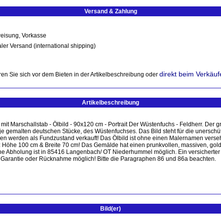
Versand & Zahlung
eisung, Vorkasse
ler Versand (international shipping)
direkt beim Verkäuf
en Sie sich vor dem Bieten in der Artikelbeschreibung oder
Artikelbeschreibung
t Marschallstab - Ölbild - 90x120 cm - Portrait Der Wüstenfuchs - Feldherr. Der 
r je gemalten deutschen Stücke, des Wüstenfuchses. Das Bild steht für die unerschü
en werden als Fundzustand verkauft! Das Ölbild ist ohne einen Malernamen verse
 Höhe 100 cm & Breite 70 cm! Das Gemälde hat einen prunkvollen, massiven, gol
ne Abholung ist in 85416 Langenbach/ OT Niederhummel möglich. Ein versicherter
eine Garantie oder Rücknahme möglich! Bitte die Paragraphen 86 und 86a beachten.
Bild(er)