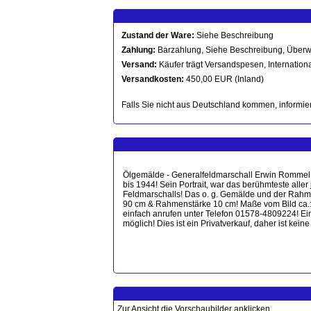
Zustand der Ware:
Siehe Beschreibung
Zahlung:
Barzahlung, Siehe Beschreibung, Überw
Versand:
Käufer trägt Versandspesen, Internationa
Versandkosten:
450,00 EUR (Inland)
Falls Sie nicht aus Deutschland kommen, informier
Ölgemälde - Generalfeldmarschall Erwin Rommel mi
bis 1944! Sein Portrait, war das berühmteste alle
Feldmarschalls! Das o. g. Gemälde und der Rahm
90 cm & Rahmenstärke 10 cm! Maße vom Bild ca.:
einfach anrufen unter Telefon 01578-4809224! Ei
möglich! Dies ist ein Privatverkauf, daher ist k
Zur Ansicht die Vorschaubilder anklicken