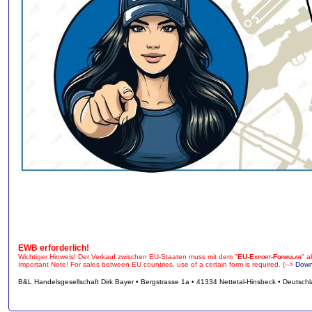
EWB erforderlich!
Wichtiger Hinweis! Der Verkauf zwischen EU-Staaten muss mit dem "
EU-Export-Formular
" a
Important Note! For sales between EU countries, use of a certain form is required. (-->
Down
B&L Handelsgesellschaft Dirk Bayer • Bergstrasse 1a • 41334 Nettetal-Hinsbeck • Deutsch