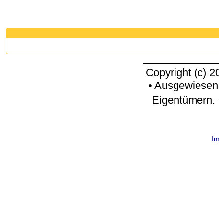
Copyright (c) 
• Ausgewiesen
Eigentümern. 
I
request time: 0.003989 sec - runtime: 0.066125 sec