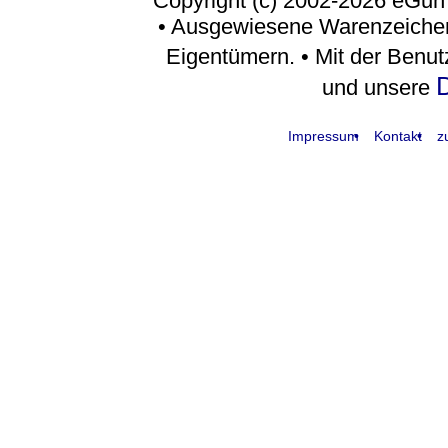
Copyright (c) 2002-2026 eGun
• Ausgewiesene Warenzeichen
Eigentümern. • Mit der Benu
D
und unsere
Impressum
Kontakt
z
request time: 0.004163 sec - runtime: 0.088150 sec