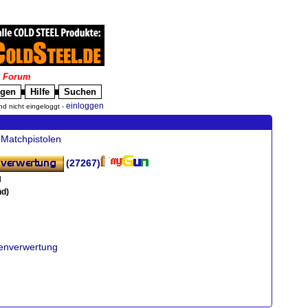
|
Forum
igen
Hilfe
Suchen
█
█
einloggen
nd nicht eingeloggt -
Matchpistolen
(27267)
l
nd)
fenverwertung