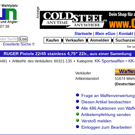
:07:41
Startseite
|
Mein eGun
|
Kontakt
Kaufen
Verkaufen
Anmelden
Suchanze
█
█
█
-
Erweiterte Suche
Sie si
RUGER Pistole 22/45 stainless 4,75" 22lr., aus einer Sammlung
KK-Sportwaffen
KK-
64481 • ArtikelNr. des Verkäufers: 60321-135 • Kategorie:
>
Verkäufer
Artikelstandort
51674 Wieh
(Deutschla
Frage an Waffenverwertung
Diesen Artikel beobachten
Alle 486 Auktionen von Waf
Artikelempfehlung senden
Verstoß melden
Einloggen zum Bearbeiten