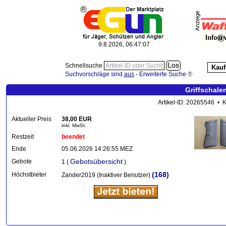
9.8.2026, 06:47:08
Schnellsuche
Kauf
Suchvorschläge sind
aus
-
Erweiterte Suche
Griffschale
Artikel-ID: 20265546 • 
Aktueller Preis
38,00 EUR
inkl. MwSt.
Restzeit
beendet
Ende
05.06.2026 14:26:55 MEZ
Gebotsübersicht
Gebote
1 (
)
(168)
Höchstbieter
Zander2019 (Inaktiver Benutzer)