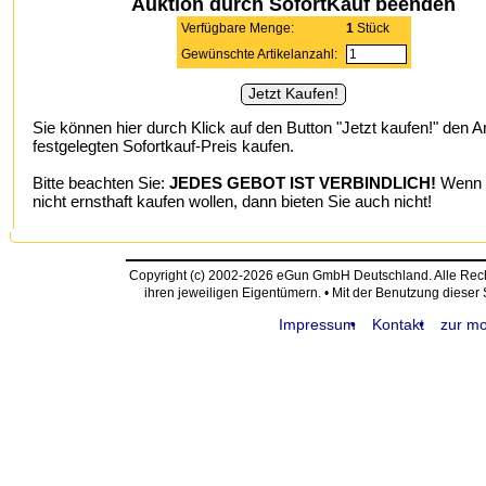
Auktion durch SofortKauf beenden
Verfügbare Menge:
1
Stück
Gewünschte Artikelanzahl:
Sie können hier durch Klick auf den Button "Jetzt kaufen!" den A
festgelegten Sofortkauf-Preis kaufen.
Bitte beachten Sie:
JEDES GEBOT IST VERBINDLICH!
Wenn S
nicht ernsthaft kaufen wollen, dann bieten Sie auch nicht!
Copyright (c) 2002-2026 eGun GmbH Deutschland. Alle Re
ihren jeweiligen Eigentümern. • Mit der Benutzung dieser
Impressum
Kontakt
zur mo
request time: 0.004401 sec - runtime: 0.027126 sec