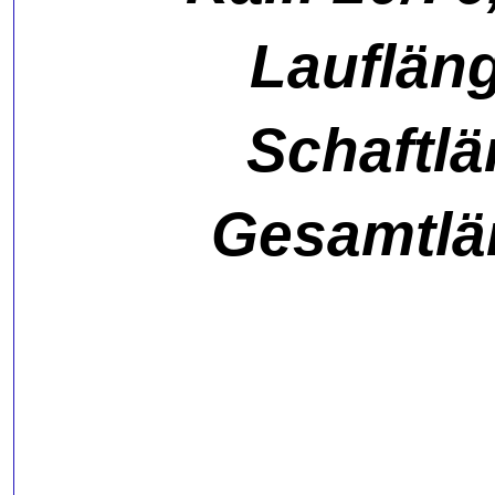
Laufläng
Schaftlä
Gesamtlä