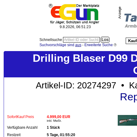
9.8.2026, 06:51:24
Schnellsuche
Kauf
Suchvorschläge sind
aus
-
Erweiterte Suche
Drilling Blaser D99 
Artikel-ID: 20274297 • K
Rep
SofortKauf Preis
4.999,00 EUR
inkl. MwSt.
Verfügbare Anzahl
1 Stück
Restzeit
5 Tage, 01:55:20