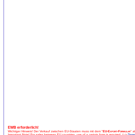
EWB erforderlich!
Wichtiger Hinweis! Der Verkauf zwischen EU-Staaten muss mit dem "
EU-Export-Formular
" a
Important Note! For sales between EU countries, use of a certain form is required. (-->
Down