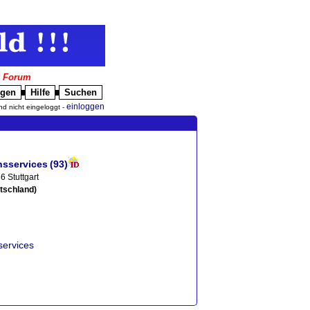
|
Forum
igen
Hilfe
Suchen
█
█
einloggen
nd nicht eingeloggt -
nsservices
(93)
6 Stuttgart
tschland)
services