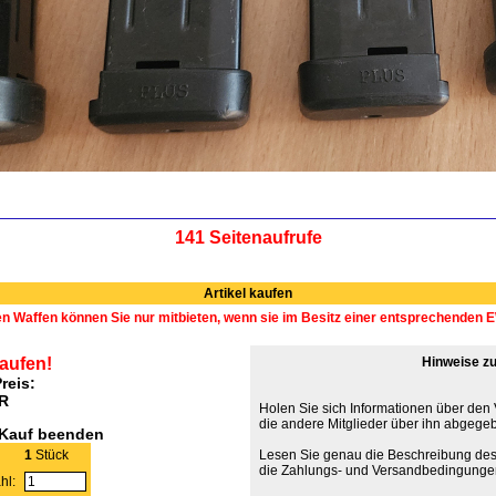
141 Seitenaufrufe
Artikel kaufen
en Waffen können Sie nur mitbieten, wenn sie im Besitz einer entsprechenden
kaufen!
Hinweise zu
reis:
UR
Holen Sie sich Informationen über den
die andere Mitglieder über ihn abgege
tKauf beenden
1
Stück
Lesen Sie genau die Beschreibung des
die Zahlungs- und Versandbedingunge
hl: