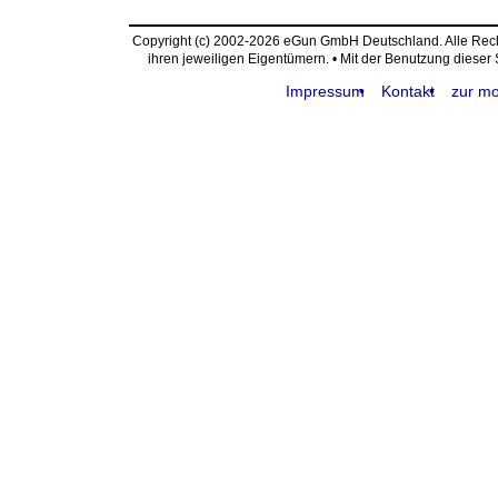
Copyright (c) 2002-2026 eGun GmbH Deutschland. Alle Re
ihren jeweiligen Eigentümern. • Mit der Benutzung dieser
Impressum
Kontakt
zur mo
request time: 0.004568 sec - runtime: 0.018240 sec