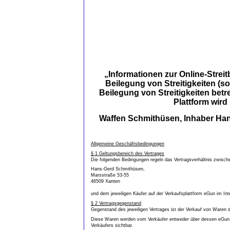
„Informationen zur Online-Streit
Beilegung von Streitigkeiten (sog
Beilegung von Streitigkeiten betr
Plattform wird
Waffen Schmithüsen, Inhaber Hans
Allgemeine Geschäftsbedingungen
§ 1 Geltungsbereich des Vertrages
Die folgenden Bedingungen regeln das Vertragsverhältnis zwisc
Hans-Gerd Schmithüsen,
Marsstraße 53-55
46509 Xanten
und dem jeweiligen Käufer auf der Verkaufsplattform eGun im Int
§ 2 Vertragsgegenstand
Gegenstand des jeweiligen Vertrages ist der Verkauf von Waren 
Diese Waren werden vom Verkäufer entweder über dessen eGun-Sho
Verkäufers sichtbar.