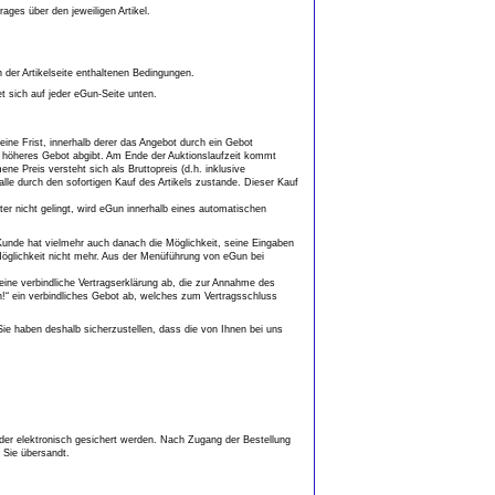
ges über den jeweiligen Artikel.
n der Artikelseite enthaltenen Bedingungen.
 sich auf jeder eGun-Seite unten.
eine Frist, innerhalb derer das Angebot durch ein Gebot
 höheres Gebot abgibt. Am Ende der Auktionslaufzeit kommt
 Preis versteht sich als Bruttopreis (d.h. inklusive
lle durch den sofortigen Kauf des Artikels zustande. Dieser Kauf
er nicht gelingt, wird eGun innerhalb eines automatischen
r Kunde hat vielmehr auch danach die Möglichkeit, seine Eingaben
Möglichkeit nicht mehr. Aus der Menüführung von eGun bei
eine verbindliche Vertragserklärung ab, die zur Annahme des
n!“ ein verbindliches Gebot ab, welches zum Vertragsschluss
Sie haben deshalb sicherzustellen, dass die von Ihnen bei uns
oder elektronisch gesichert werden. Nach Zugang der Bestellung
 Sie übersandt.