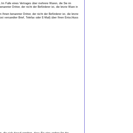
t.Im Falle eines Vertrages über mehrere Waren, die Sie im
annter Dritter, der nicht der Beförderer ist, die letzte Ware in
hnen benannter Dritter, der nicht der Beförderer ist, die letzte
st versandter Brief, Telefax oder E-Mail) über Ihren Entschluss
, die sich darauf ergeben, dass Sie eine andere Art der