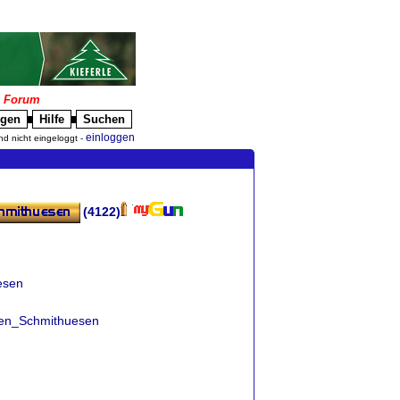
|
Forum
igen
Hilfe
Suchen
█
█
einloggen
nd nicht eingeloggt -
n
(4122)
esen
ffen_Schmithuesen