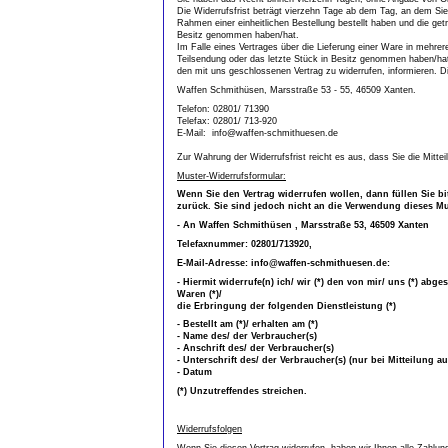
Die Widerrufsfrist beträgt vierzehn Tage ab dem Tag, an dem Sie
Rahmen einer einheitlichen Bestellung bestellt haben und die getr
Besitz genommen haben/hat.
Im Falle eines Vertrages über die Lieferung einer Ware in mehrere
Teilsendung oder das letzte Stück in Besitz genommen haben/hat.
den mit uns geschlossenen Vertrag zu widerrufen, informieren. D
Waffen Schmithüsen, Marsstraße 53 - 55, 46509 Xanten.
Telefon: 02801/ 71390
Telefax: 02801/ 713-920
E-Mail: info@waffen-schmithuesen.de
Zur Wahrung der Widerrufsfrist reicht es aus, dass Sie die Mitte
Muster-Widerrufsformular:
Wenn Sie den Vertrag widerrufen wollen, dann füllen Sie b
zurück. Sie sind jedoch nicht an die Verwendung dieses M
- An Waffen Schmithüsen , Marsstraße 53, 46509 Xanten
Telefaxnummer: 02801/713920,
E-Mail-Adresse: info@waffen-schmithuesen.de:
- Hiermit widerrufe(n) ich/ wir (*) den von mir/ uns (*) ab
Waren (*)/
die Erbringung der folgenden Dienstleistung (*)
- Bestellt am (*)/ erhalten am (*)
- Name des/ der Verbraucher(s)
- Anschrift des/ der Verbraucher(s)
- Unterschrift des/ der Verbraucher(s) (nur bei Mitteilung au
- Datum
(*) Unzutreffendes streichen.
Widerrufsfolgen
Wenn Sie diesen Vertrag widerrufen, haben wir Ihnen alle Zahlung