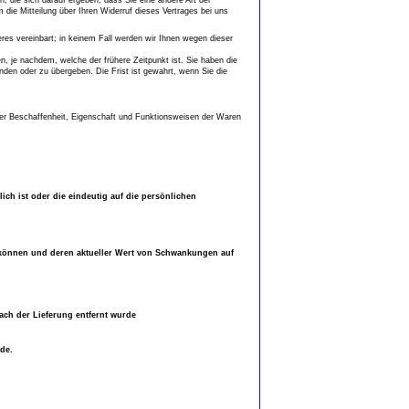
die Mitteilung über Ihren Widerruf dieses Vertrages bei uns
res vereinbart; in keinem Fall werden wir Ihnen wegen dieser
, je nachdem, welche der frühere Zeitpunkt ist. Sie haben die
den oder zu übergeben. Die Frist ist gewahrt, wenn Sie die
er Beschaffenheit, Eigenschaft und Funktionsweisen der Waren
ch ist oder die eindeutig auf die persönlichen
en können und deren aktueller Wert von Schwankungen auf
ach der Lieferung entfernt wurde
de.