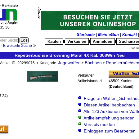
:35:31
Startseite
|
Mein eGun
|
Kontakt
Kaufen
Verkaufen
Anmelden
Suchanze
█
█
█
-
Erweiterte Suche
Sie si
Repetierbüchse Browning Maral 4X Kal. 308Win Neu
Jagdwaffen
Büchsen
Repetierbüchse
Artikel-ID: 20299076 • Kategorie:
>
>
Verkäufer
Artikelstandort
46509 Xanten
(Deutschland)
5:24)
Frage an Waffen_Schmithu
Diesen Artikel beobachten
Alle 123 Auktionen von Wa
Artikelempfehlung senden
Verstoß melden
Einloggen zum Bearbeiten