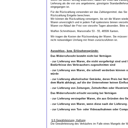
Lieferung als die von uns angebotene, günstigste Standardliefer
eingegangen ist.
Für die Rückzahlung verwenden wir das Zahlungsmittel, das Sie b
Rückzahlung Entgelte berechnen.
Wir können die Rückzahlung verweigern, bis wir die Waren wiede
Waren unverzüglich und in jedem Fall spätestens binnen vierzeh
Waren vor Ablauf der Frist von vierzehn Tagen absenden. Bitte s
Waffen Schmithüsen, Marsstraße 53 - 55, 46509 Xanten
.
Wir tragen die Kosten der Rücksendung der Waren. Sie müssen f
nicht notwendigen Umfang mit Ihnen zurückzuführen ist.
Ausschlus-, bzw. Erlöschensgründe:
Das Widerrufsrecht besteht nicht bei Verträgen
- zur Lieferung von Waren, die nicht vorgefertigt sind un
Bedürfnisse des Verbrauchers zugeschnitten sind
- zur Lieferung von Waren, die schnell verderben können o
würde
- zur Lieferung alkoholischer Getränke, deren Preis bei V
dem Markt abhängt, auf die der Unternehmer keinen Einflus
- zur Lieferung von Zeitungen, Zeitschriften oder Illustr
Das Widerrufsrecht erlischt vorzeitig bei Verträgen
- zur Lieferung versiegelter Waren, die aus Gründen des G
- zur Lieferung von Waren, wenn diese nach der Lieferung
- zur Lieferung von Ton- oder Videoaufnahmen oder Comput
§ 6 Gewährleistung, Haftung
Die Gewährleistung des Verkäufers im Falle eines Mangels der W