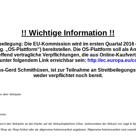
!! Wichtige Information !!
beilegung: Die EU-Kommission wird im ersten Quartal 2016 e
. „OS-Plattform“) bereitstellen. Die OS-Plattform soll als A
effend vertragliche Verpflichtungen, die aus Online-Kaufve
 unter folgendem Link erreichbar sein:
http://ec.europa.eu/
-Gerd Schmithüsen, ist zur Teilnahme an Streitbeilegungs
weder verpflichtet noch bereit.
hen dem Verkäufer
ernet.
durch den Verkäufer an den Käufer auf der Verkaufsplattform eGun, insbesondere der Verkauf von Jagd & S
p als Shop-Artikel oder als allgemeine Auktionsartikel angeboten. Allgemeine Auktionsartikel sind sowo