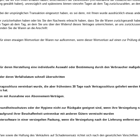
ung gewählt haben), unverzüglich und spätestens binnen vierzehn Tagen ab dem Tag zurückzuzahlen, an dem 
ei der ursprünglichen Transaktion eingesetzt haben, es sei denn, mit Ihnen wurde ausdrücklich etwas ande
r zurückerhalten haben oder bis Sie den Nachweis erbracht haben, dass Sie die Waren zurückgesandt haben
n Tagen ab dem Tag, an dem Sie uns über den Widerruf dieses Vertrages unterrichteten, an uns zurückzusen
enden Sie die Waren an die Anschrift:
ür einen etwaigen Wertverlust der Waren nur aufkommen, wenn dieser Wertverlust auf einen zur Prüfung d
d für deren Herstellung eine individuelle Auswahl oder Bestimmung durch den Verbraucher maßgebli
der deren Verfallsdatum schnell überschritten
ertragsschluss vereinbart wurde, die aber frühestens 30 Tage nach Vertragsschluss geliefert werd
s hat.
ierten mit Ausnahme von Abonnement-Verträgen.
esundheitsschutzes oder der Hygiene nicht zur Rückgabe geeignet sind, wenn ihre Versiegelung n
 aufgrund ihrer Beschaffenheit untrennbar mit anderen Gütern vermischt wurden
ersoftware in einer versiegelten Packung, wenn die Versiegelung nach der Lieferung entfernt wur
are sowie die Haftung des Verkäufers auf Schadensersatz richtet sich nach den gesetzlichen Vorschriften.