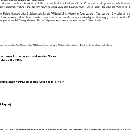
 oder ein von Ihnen benannter Dritter, der nicht der Beförderer ist, die Waren in Besitz genommen haben/ha
ennt geliefert werden, beträgt die Widerrufsfrist vierzehn Tage ab dem Tag, an dem Sie oder ein von Ihnen ben
n Teilsendungen oder Stücken beträgt die Widerrufsfrist vierzehn Tage ab dem Tag, an dem Sie oder ein von I
Um Ihr Widerrufsrecht auszuüben, müssen Sie uns mittels einer eindeutigen Erklärung (z. B. ein mit der Po
ie genannte Erklärung können Sie an folgende Kontaktdaten versenden / übermitteln:
ilung über die Ausübung des Widerrufsrechts vor Ablauf der Widerrufsfrist absenden / erklären.
itte dieses Formular aus und senden Sie es
usters gebunden.
geschlossenen Vertrag über den Kauf der folgenden
f Papier)
en, die wir von Ihnen erhalten haben, einschließlich der Lieferkosten (mit Ausnahme der zusätzlichen Kosten