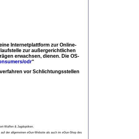
ine Internetplattform zur Online-
nlaufstelle zur außergerichtlichen
rträgen erwachsen, dienen. Die OS-
consumers/odr
“
verfahren vor Schlichtungsstellen
port-Waffen & Jagdoptiken.
hl auf der allgemeinen eGun-Website als auch im eGun-Shop des