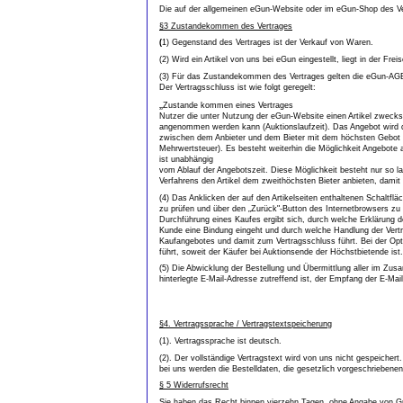
Die auf der allgemeinen eGun-Website oder im eGun-Shop des Ver
§3 Zustandekommen des Vertrages
(
1) Gegenstand des Vertrages ist der Verkauf von Waren.
(2) Wird ein Artikel von uns bei eGun eingestellt, liegt in der F
(3) Für das Zustandekommen des Vertrages gelten die eGun-AGB,
Der Vertragsschluss ist wie folgt geregelt:
„
Zustande kommen eines Vertrages
Nutzer die unter Nutzung der eGun-Website einen Artikel zwecks O
angenommen werden kann (Auktionslaufzeit). Das Angebot wird d
zwischen dem Anbieter und dem Bieter mit dem höchsten Gebot ein
Mehrwertsteuer). Es besteht weiterhin die Möglichkeit Angebote 
ist unabhängig
vom Ablauf der Angebotszeit. Diese Möglichkeit besteht nur so la
Verfahrens den Artikel dem zweithöchsten Bieter anbieten, damit
(4) Das Anklicken der auf den Artikelseiten enthaltenen Schaltfl
zu prüfen und über den „Zurück"-Button des Internetbrowsers zu 
Durchführung eines Kaufes ergibt sich, durch welche Erklärung d
Kunde eine Bindung eingeht und durch welche Handlung der Vertra
Kaufangebotes und damit zum Vertragsschluss führt. Bei der Opt
führt, soweit der Käufer bei Auktionsende der Höchstbietende ist.
(5) Die Abwicklung der Bestellung und Übermittlung aller im Zus
hinterlegte E-Mail-Adresse zutreffend ist, der Empfang der E-Mail
§4. Vertragssprache / Vertragstextspeicherung
(1). Vertragssprache ist deutsch.
(2). Der vollständige Vertragstext wird von uns nicht gespeiche
bei uns werden die Bestelldaten, die gesetzlich vorgeschrieben
§ 5 Widerrufsrecht
Sie haben das Recht binnen vierzehn Tagen, ohne Angabe von Gr