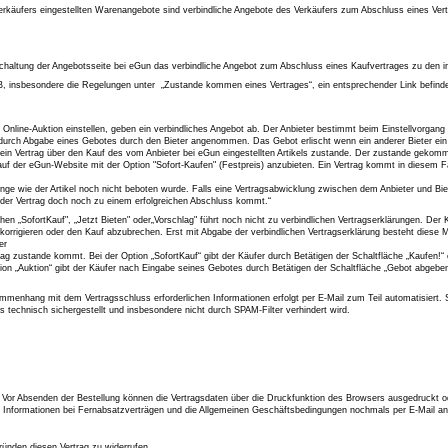
käufers eingestellten Warenangebote sind verbindliche Angebote des Verkäufers zum Abschluss eines Vertra
reischaltung der Angebotsseite bei eGun das verbindliche Angebot zum Abschluss eines Kaufvertrages zu den i
 insbesondere die Regelungen unter „Zustande kommen eines Vertrages“, ein entsprechender Link befindet
nline-Auktion einstellen, geben ein verbindliches Angebot ab. Der Anbieter bestimmt beim Einstellvorgang 
urch Abgabe eines Gebotes durch den Bieter angenommen. Das Gebot erlischt wenn ein anderer Bieter ein
 Vertrag über den Kauf des vom Anbieter bei eGun eingestellten Artikels zustande. Der zustande gekommene
auf der eGun-Website mit der Option "Sofort-Kaufen" (Festpreis) anzubieten. Ein Vertrag kommt in diesem Fa
nge wie der Artikel noch nicht beboten wurde. Falls eine Vertragsabwicklung zwischen dem Anbieter und Biet
 der Vertrag doch noch zu einem erfolgreichen Abschluss kommt.“
ächen „SofortKauf", „Jetzt Bieten" oder„Vorschlag" führt noch nicht zu verbindlichen Vertragserklärungen. De
korrigieren oder den Kauf abzubrechen. Erst mit Abgabe der verbindlichen Vertragserklärung besteht diese 
er
g zustande kommt. Bei der Option „SofortKauf“ gibt der Käufer durch Betätigen der Schaltfläche „Kaufen!“ 
ion „Auktion“ gibt der Käufer nach Eingabe seines Gebotes durch Betätigen der Schaltfläche „Gebot abgebe
ammenhang mit dem Vertragsschluss erforderlichen Informationen erfolgt per E-Mail zum Teil automatisiert. 
s technisch sichergestellt und insbesondere nicht durch SPAM-Filter verhindert wird.
rt. Vor Absenden der Bestellung können die Vertragsdaten über die Druckfunktion des Browsers ausgedruckt 
en Informationen bei Fernabsatzverträgen und die Allgemeinen Geschäftsbedingungen nochmals per E-Mail an
ünden diesen Vertrag zu widerrufen.