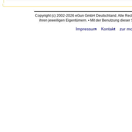
Copyright (c) 2002-2026 eGun GmbH Deutschland. Alle Re
ihren jeweiligen Eigentümern. • Mit der Benutzung dieser
Impressum
Kontakt
zur mo
request time: 0.005704 sec - runtime: 0.070135 sec