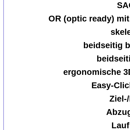
SA
OR (optic ready) mit
skel
beidseitig 
beidsei
ergonomische 3D
Easy-Clic
Ziel-
Abzug
Lauf