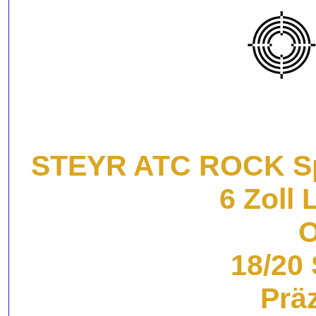
STEYR ATC ROCK Spo
6 Zoll
O
18/20
Prä