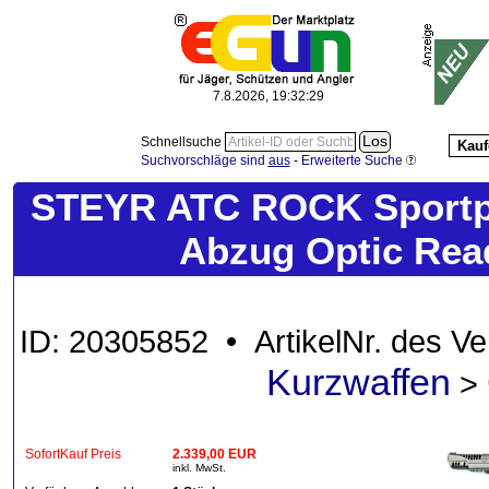
7.8.2026, 19:32:31
Schnellsuche
Kauf
Suchvorschläge sind
aus
-
Erweiterte Suche
STEYR ATC ROCK Sportpis
Abzug Optic Rea
ID: 20305852 • ArtikelNr. des V
Kurzwaffen
>
SofortKauf Preis
2.339,00 EUR
inkl. MwSt.