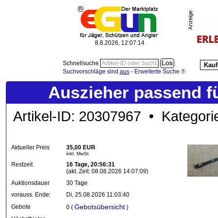
8.8.2026, 12:07:15
Schnellsuche
Kauf
Suchvorschläge sind
aus
-
Erweiterte Suche
Auszieher passend fü
Artikel-ID: 20307967 • Kategori
Aktueller Preis
35,00 EUR
inkl. MwSt.
Restzeit
16 Tage, 20:56:31
(akt. Zeit: 08.08.2026 14:07:09)
Auktionsdauer
30 Tage
vorauss. Ende:
Di, 25.08.2026 11:03:40
Gebotsübersicht
Gebote
0 (
)