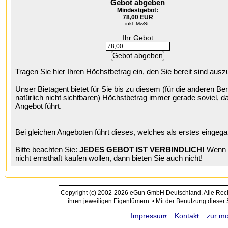
Gebot abgeben
Mindestgebot:
78,00 EUR
inkl. MwSt.
Ihr Gebot
Tragen Sie hier Ihren Höchstbetrag ein, den Sie bereit sind aus
Unser Bietagent bietet für Sie bis zu diesem (für die anderen Be
natürlich nicht sichtbaren) Höchstbetrag immer gerade soviel, da
Angebot führt.
Bei gleichen Angeboten führt dieses, welches als erstes eingega
Bitte beachten Sie:
JEDES GEBOT IST VERBINDLICH!
Wenn S
nicht ernsthaft kaufen wollen, dann bieten Sie auch nicht!
Copyright (c) 2002-2026 eGun GmbH Deutschland. Alle Re
ihren jeweiligen Eigentümern. • Mit der Benutzung dieser
Impressum
Kontakt
zur mo
request time: 0.004466 sec - runtime: 0.039122 sec