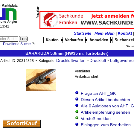
:13:43
Startseite
|
Mein eGun
|
Kontakt
Kaufen
Verkaufen
Anmelden
Suchanze
█
█
█
-
Erweiterte Suche
Sie si
BARAKUDA 5,6mm (HW35 m. Turbolader)
Druckluftwaffen
Druckluft
Luftgewehre
Artikel-ID: 20314828 • Kategorie:
>
>
Verkäufer
Artikelstandort
Frage an AHT_GK
Diesen Artikel beobachten
Alle 0 Auktionen von AHT_
Artikelempfehlung senden
Verstoß melden
Einloggen zum Bearbeiten