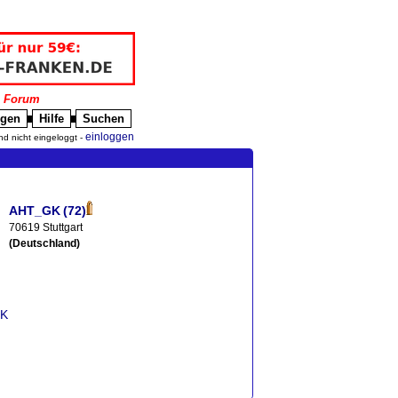
|
Forum
igen
Hilfe
Suchen
█
█
einloggen
nd nicht eingeloggt -
AHT_GK
(72)
70619 Stuttgart
(Deutschland)
GK