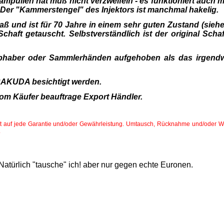
erampullen hat muß nicht verzweifeln - es funktioniert auch m
Der "Kammerstengel" des Injektors ist manchmal hakelig.
 und ist für 70 Jahre in einem sehr guten Zustand (siehe
haft getauscht. Selbstverständlich ist der original Schaft
bhaber oder Sammlerhänden aufgehoben als das irgend
RAKUDA besichtigt werden.
vom Käufer beauftrage Export Händler.
chtet auf jede Garantie und/oder Gewährleistung. Umtausch, Rücknahme und/oder
.
 Natürlich "tausche" ich! aber nur gegen echte Euronen.