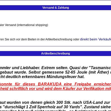
Versand & Zahlung
ler Versand (international shipping)
direkt beim Verkäuf
en Sie sich vor dem Bieten in der Artikelbeschreibung oder
Artikelbeschreibung
mmler und Liebhaber.
Extrem selten. Quasi der "Tasmanisc
 gebaut wurde. Selbst gemessene 52-65 Joule (mit Äther)
cht deutlich erkennbares Mündungsfeuer hat.
h konnte für dieses BARAKUDA eine Freigabe erreich
heid schriftlich vor und wird dem Käufer zur Verifikation m
aut wurden von denen gleich 300 Stk. nach USA-Land zur F
 "durschlägt 1 Zoll Sperrholz auf 30 Yards". Zustand siehe B