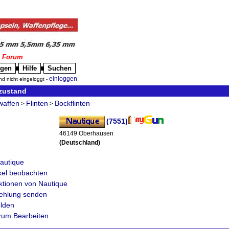
|
Forum
igen
Hilfe
Suchen
█
█
einloggen
nd nicht eingeloggt -
tzustand
waffen
Flinten
Bockflinten
>
>
(7551)
46149 Oberhausen
(Deutschland)
autique
ikel beobachten
ktionen von Nautique
fehlung senden
lden
zum Bearbeiten