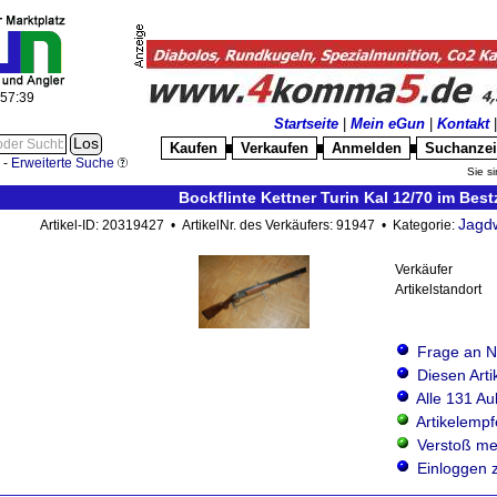
:57:42
Startseite
|
Mein eGun
|
Kontakt
Kaufen
Verkaufen
Anmelden
Suchanze
█
█
█
-
Erweiterte Suche
Sie si
Bockflinte Kettner Turin Kal 12/70 im Bes
Jagd
Artikel-ID: 20319427 • ArtikelNr. des Verkäufers: 91947 • Kategorie:
Verkäufer
Artikelstandort
Frage an N
Diesen Art
Alle 131 Au
Artikelemp
Verstoß me
Einloggen 