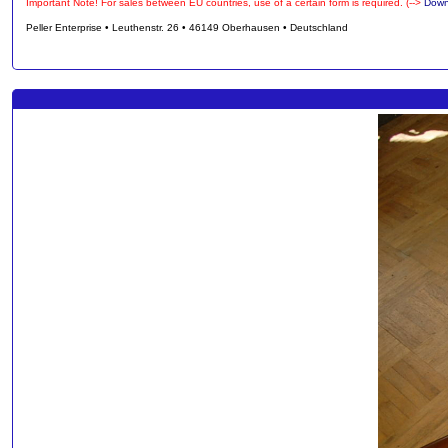
Important Note! For sales between EU countries, use of a certain form is required. (-->
Down
Peller Enterprise • Leuthenstr. 26 • 46149 Oberhausen • Deutschland