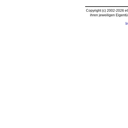
Copyright (c) 2002-2026 
ihren jeweiligen Eigent
I
request time: 0.004399 sec - runtime: 0.017950 sec