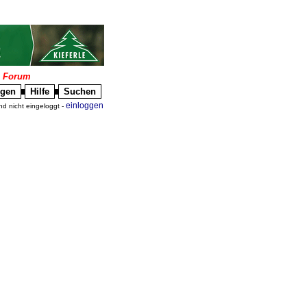
|
Forum
igen
Hilfe
Suchen
█
█
einloggen
nd nicht eingeloggt -