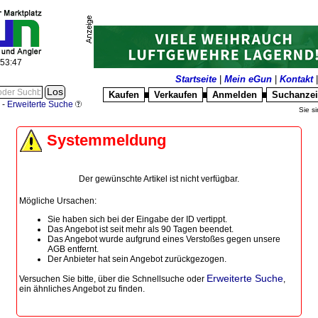
:53:47
Startseite
|
Mein eGun
|
Kontakt
Kaufen
Verkaufen
Anmelden
Suchanze
█
█
█
-
Erweiterte Suche
Sie si
Systemmeldung
Der gewünschte Artikel ist nicht verfügbar.
Mögliche Ursachen:
Sie haben sich bei der Eingabe der ID vertippt.
Das Angebot ist seit mehr als 90 Tagen beendet.
Das Angebot wurde aufgrund eines Verstoßes gegen unsere
AGB entfernt.
Der Anbieter hat sein Angebot zurückgezogen.
Erweiterte Suche
Versuchen Sie bitte, über die
Schnellsuche
oder
,
ein ähnliches Angebot zu finden.