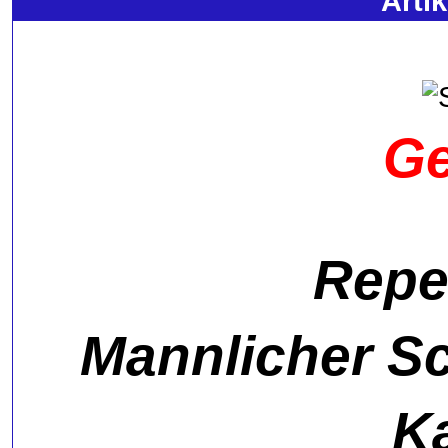
Arti
Ge
Repe
Mannlicher S
Ka