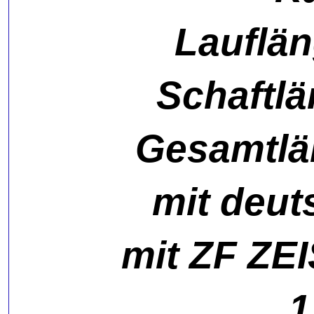
Lauflän
Schaftlä
Gesamtlä
mit deu
mit
ZF ZEI
1