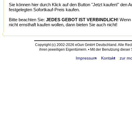
Sie können hier durch Klick auf den Button "Jetzt kaufen!" den A
festgelegten Sofortkauf-Preis kaufen.
Bitte beachten Sie:
JEDES GEBOT IST VERBINDLICH!
Wenn S
nicht ernsthaft kaufen wollen, dann bieten Sie auch nicht!
Copyright (c) 2002-2026 eGun GmbH Deutschland. Alle Re
ihren jeweiligen Eigentümern. • Mit der Benutzung dieser
Impressum
Kontakt
zur mo
request time: 0.004647 sec - runtime: 0.034738 sec