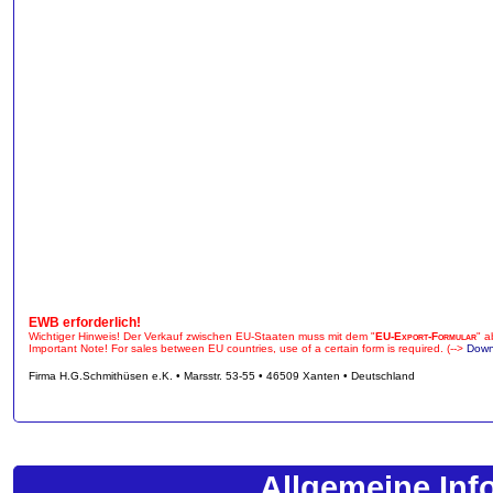
EWB erforderlich!
Wichtiger Hinweis! Der Verkauf zwischen EU-Staaten muss mit dem "
EU-Export-Formular
" a
Important Note! For sales between EU countries, use of a certain form is required. (-->
Down
Firma H.G.Schmithüsen e.K. • Marsstr. 53-55 • 46509 Xanten • Deutschland
Allgemeine Inf