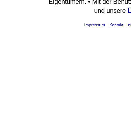
Eigentümern. • Mit der Benu
D
und unsere
Impressum
Kontakt
z
request time: 0.004851 sec - runtime: 0.052169 sec