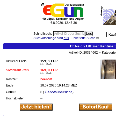
6.8.2026, 12:46:37
Schnellsuche
Kauf
Suchvorschläge sind
aus
-
Erweiterte Suche
Dt.Reich Offizier Kantine
Artikel-ID: 20334662 • Kategorie
Aktueller Preis
159,95 EUR
inkl. MwSt.
SofortKauf Preis
169,00 EUR
inkl. MwSt.
Restzeit
beendet
Ende
28.07.2026 19:14:23 MEZ
Gebotsübersicht
Gebote
0 (
)
Höchstbieter
--