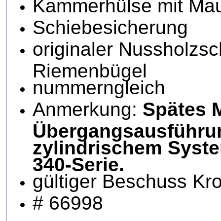
Kammerhülse mit Maus
Schiebesicherung
originaler Nussholzs
Riemenbügel
nummerngleich
Anmerkung:
Spätes M
Übergangsausführun
zylindrischem Syst
340-Serie.
gültiger Beschuss Kr
# 66998