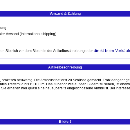
Versand & Zahlung
sung
ler Versand (international shipping)
direkt beim Verkäuf
en Sie sich vor dem Bieten in der Artikelbeschreibung oder
Artikelbeschreibung
, praktisch neuwertig. Die Armbrust hat erst 20 Schüsse gemacht. Trotz der geri
entes Trefferbild bis zu 100 m. Das Zubehör, wie auf den Bildern zu sehen, ist eben
r. Sie erhalten hier quasi eine neue, bereits eingeschossene Armbrust. Bei Intere
Bild(er)