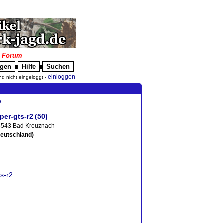
|
Forum
igen
Hilfe
Suchen
█
█
einloggen
nd nicht eingeloggt -
e
iper-gts-r2
(50)
5543 Bad Kreuznach
Deutschland)
ts-r2