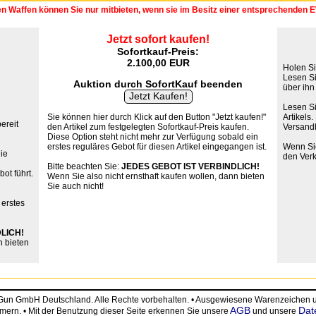
en Waffen können Sie nur mitbieten, wenn sie im Besitz einer entsprechenden
Jetzt sofort kaufen!
Sofortkauf-Preis:
2.100,00 EUR
Holen Si
Lesen Si
Auktion durch SofortKauf beenden
über ih
Lesen S
Sie können hier durch Klick auf den Button "Jetzt kaufen!"
Artikels
ereit
den Artikel zum festgelegten Sofortkauf-Preis kaufen.
Versand
Diese Option steht nicht mehr zur Verfügung sobald ein
erstes reguläres Gebot für diesen Artikel eingegangen ist.
Wenn Sie
die
den Verk
Bitte beachten Sie:
JEDES GEBOT IST VERBINDLICH!
ot führt.
Wenn Sie also nicht ernsthaft kaufen wollen, dann bieten
Sie auch nicht!
 erstes
LICH!
n bieten
eGun GmbH Deutschland. Alle Rechte vorbehalten. • Ausgewiesene Warenzeiche
AGB
Dat
ümern. • Mit der Benutzung dieser Seite erkennen Sie unsere
und unsere