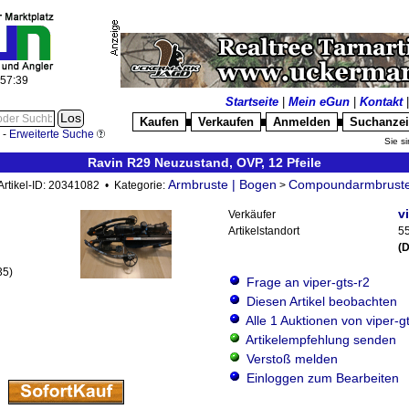
:57:40
Startseite
|
Mein eGun
|
Kontakt
Kaufen
Verkaufen
Anmelden
Suchanze
█
█
█
-
Erweiterte Suche
Sie si
Ravin R29 Neuzustand, OVP, 12 Pfeile
Armbruste | Bogen
Compoundarmbrust
Artikel-ID: 20341082 • Kategorie:
>
v
Verkäufer
Artikelstandort
5
(
35)
Frage an viper-gts-r2
Diesen Artikel beobachten
Alle 1 Auktionen von viper-g
Artikelempfehlung senden
Verstoß melden
Einloggen zum Bearbeiten