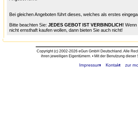
Bei gleichen Angeboten führt dieses, welches als erstes eingega
Bitte beachten Sie:
JEDES GEBOT IST VERBINDLICH!
Wenn S
nicht ernsthaft kaufen wollen, dann bieten Sie auch nicht!
Copyright (c) 2002-2026 eGun GmbH Deutschland. Alle Re
ihren jeweiligen Eigentümern. • Mit der Benutzung dieser
Impressum
Kontakt
zur mo
request time: 0.005491 sec - runtime: 0.044524 sec