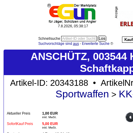
7.8.2026, 05:38:18
Schnellsuche
Kauf
Suchvorschläge sind
aus
-
Erweiterte Suche
ANSCHÜTZ, 003544 K
Schaftkap
Artikel-ID: 20343188 • ArtikelN
Sportwaffen
KK
>
Aktueller Preis
1,00 EUR
inkl. MwSt.
SofortKauf Preis
5,00 EUR
inkl. MwSt.