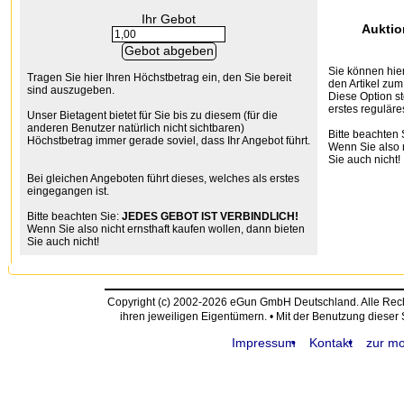
Ihr Gebot
Auktio
Sie können hier
Tragen Sie hier Ihren Höchstbetrag ein, den Sie bereit
den Artikel zum
sind auszugeben.
Diese Option st
erstes reguläre
Unser Bietagent bietet für Sie bis zu diesem (für die
anderen Benutzer natürlich nicht sichtbaren)
Bitte beachten 
Höchstbetrag immer gerade soviel, dass Ihr Angebot führt.
Wenn Sie also n
Sie auch nicht!
Bei gleichen Angeboten führt dieses, welches als erstes
eingegangen ist.
Bitte beachten Sie:
JEDES GEBOT IST VERBINDLICH!
Wenn Sie also nicht ernsthaft kaufen wollen, dann bieten
Sie auch nicht!
Copyright (c) 2002-2026 eGun GmbH Deutschland. Alle Re
ihren jeweiligen Eigentümern. • Mit der Benutzung dieser
Impressum
Kontakt
zur mo
request time: 0.004475 sec - runtime: 0.070611 sec