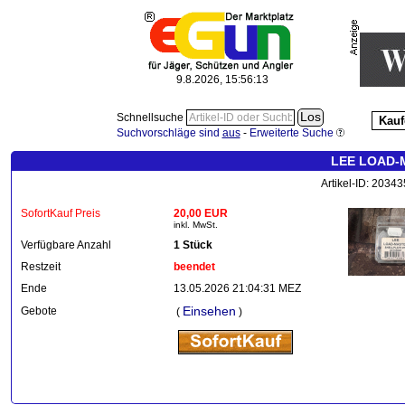
9.8.2026, 15:56:14
Schnellsuche
Kauf
Suchvorschläge sind
aus
-
Erweiterte Suche
LEE LOAD-M
Artikel-ID: 2034
SofortKauf Preis
20,00 EUR
inkl. MwSt.
Verfügbare Anzahl
1 Stück
Restzeit
beendet
Ende
13.05.2026 21:04:31 MEZ
Einsehen
Gebote
(
)