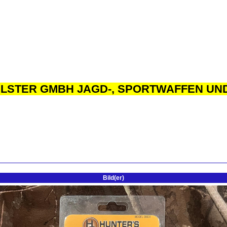
ILSTER GMBH JAGD-, SPORTWAFFEN UND
Bild(er)