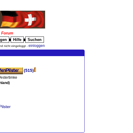
|
Forum
igen
Hilfe
Suchen
█
█
einloggen
nd nicht eingeloggt -
(515)
estertimke
hland)
ilster