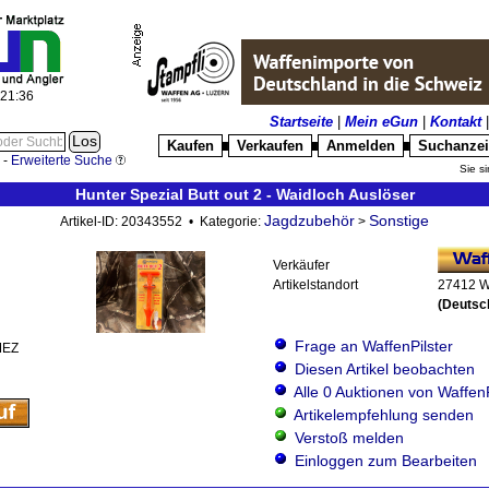
:21:37
Startseite
|
Mein eGun
|
Kontakt
Kaufen
Verkaufen
Anmelden
Suchanze
█
█
█
-
Erweiterte Suche
Sie si
Hunter Spezial Butt out 2 - Waidloch Auslöser
Jagdzubehör
Sonstige
Artikel-ID: 20343552 • Kategorie:
>
Verkäufer
Artikelstandort
27412 W
(Deutsc
Frage an WaffenPilster
MEZ
Diesen Artikel beobachten
Alle 0 Auktionen von WaffenP
Artikelempfehlung senden
Verstoß melden
Einloggen zum Bearbeiten