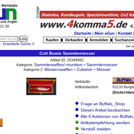
:31:32
Startseite
|
Mein eGun
|
Kontakt
Kaufen
Verkaufen
Anmelden
Suchanze
█
█
█
-
Erweiterte Suche
Sie si
Colt Bowie Sammlermesser
Artikel-ID: 20346992
Sammlerwaffen/-munition
Sammlermesser
Kategorie:
>
Westernwaffen
Zubehör
Messer
Kategorie 2:
>
>
Verkäufer
Artikelstandort
93133 Burgl
(Deutschlan
Frage an Buffalo_Shop
Diesen Artikel beobachten
Alle 0 Auktionen von Buffal
Artikelempfehlung senden
Verstoß melden