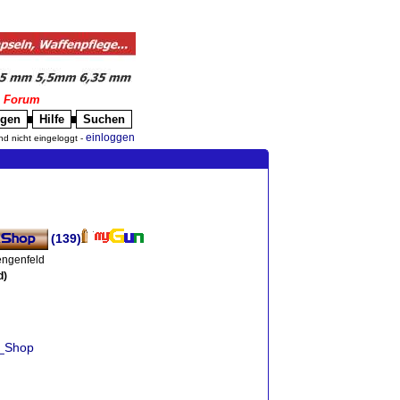
|
Forum
igen
Hilfe
Suchen
█
█
einloggen
nd nicht eingeloggt -
(139)
engenfeld
d)
o_Shop