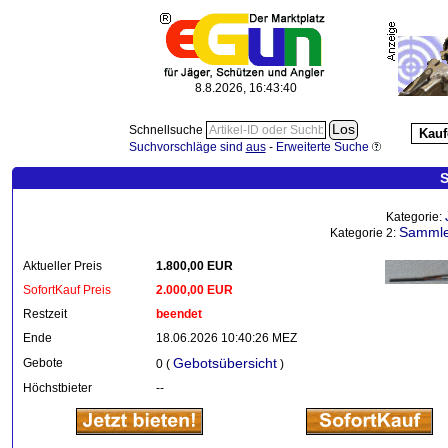
8.8.2026, 16:43:41
Schnellsuche
Kauf
Suchvorschläge sind
aus
-
Erweiterte Suche
S
Kategorie:
Sammle
Kategorie 2:
Aktueller Preis
1.800,00 EUR
SofortKauf Preis
2.000,00 EUR
Restzeit
beendet
Ende
18.06.2026 10:40:26 MEZ
Gebotsübersicht
Gebote
0 (
)
Höchstbieter
--