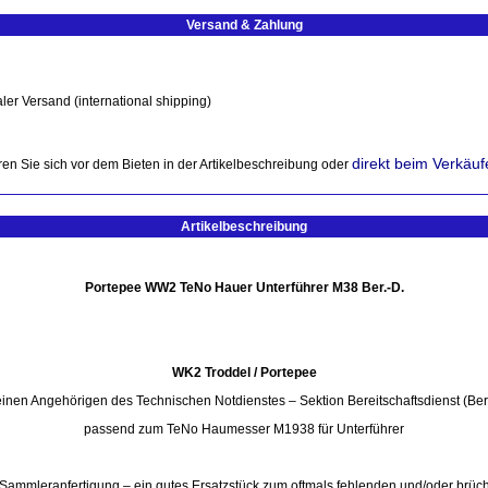
Versand & Zahlung
ler Versand (international shipping)
direkt beim Verkäuf
en Sie sich vor dem Bieten in der Artikelbeschreibung oder
Artikelbeschreibung
Portepee WW2 TeNo Hauer Unterführer M38 Ber.-D.
WK2 Troddel / Portepee
 einen Angehörigen des Technischen Notdienstes – Sektion Bereitschaftsdienst (Ber.
passend zum TeNo Haumesser M1938 für Unterführer
Sammleranfertigung – ein gutes Ersatzstück zum oftmals fehlenden und/oder brüch