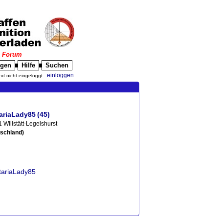
|
Forum
igen
Hilfe
Suchen
█
█
einloggen
nd nicht eingeloggt -
tariaLady85
(45)
 Willstätt-Legelshurst
schland)
itariaLady85