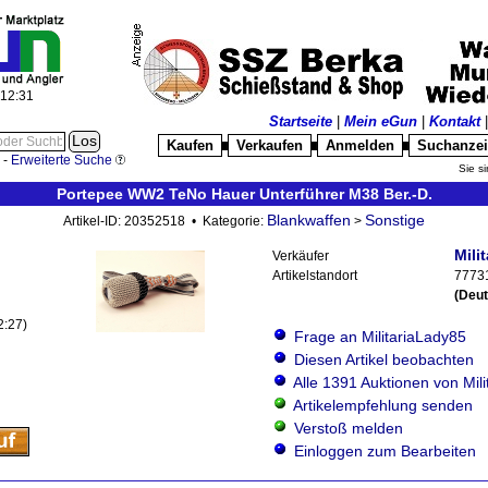
:12:32
Startseite
|
Mein eGun
|
Kontakt
Kaufen
Verkaufen
Anmelden
Suchanze
█
█
█
-
Erweiterte Suche
Sie si
Portepee WW2 TeNo Hauer Unterführer M38 Ber.-D.
Blankwaffen
Sonstige
Artikel-ID: 20352518 • Kategorie:
>
Mili
Verkäufer
Artikelstandort
77731
(Deut
2:27)
Frage an MilitariaLady85
Diesen Artikel beobachten
Alle 1391 Auktionen von Mil
Artikelempfehlung senden
Verstoß melden
Einloggen zum Bearbeiten