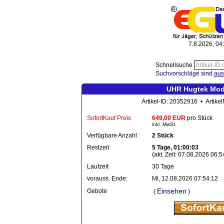
7.8.2026, 04
Schnellsuche
Suchvorschläge sind
aus
UHR Hugtek Mod.
Artikel-ID: 20352916 • Artike
SofortKauf Preis
649,00 EUR
pro Stück
inkl. MwSt.
Verfügbare Anzahl
2 Stück
Restzeit
5 Tage, 01:00:03
(akt. Zeit: 07.08.2026 06:5
Laufzeit
30 Tage
vorauss. Ende:
Mi, 12.08.2026 07:54:12
Einsehen
Gebote
(
)