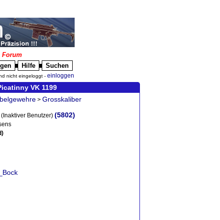
|
Forum
igen
Hilfe
Suchen
█
█
einloggen
nd nicht eingeloggt -
icatinny VK 1199
belgewehre
Grosskaliber
>
(5802)
(Inaktiver Benutzer)
sens
d)
n_Bock