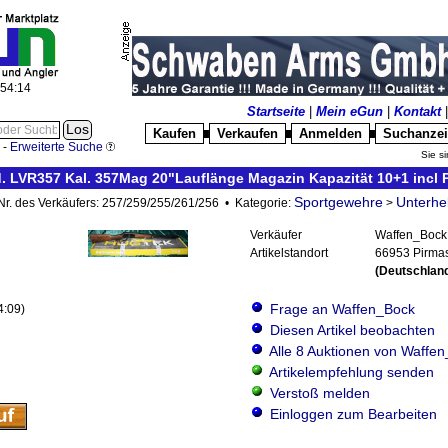
:54:16
Startseite
|
Mein eGun
|
Kontakt
Kaufen
Verkaufen
Anmelden
Suchanze
█
█
█
-
Erweiterte Suche
Sie si
 LVR357 Kal. 357Mag 20"Lauflänge Magazin Kapazität 10+1 incl P
Sportgewehre
Unterhe
lNr. des Verkäufers: 257/259/255/261/256 • Kategorie:
>
Verkäufer
Waffen_Bock 
Artikelstandort
66953 Pirma
(Deutschlan
Frage an Waffen_Bock
4:09)
Diesen Artikel beobachten
Alle 8 Auktionen von Waffe
Artikelempfehlung senden
Verstoß melden
Einloggen zum Bearbeiten