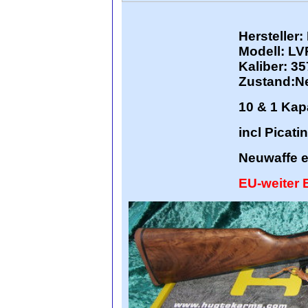
Hersteller:
Modell: L
Kaliber:
35
Zustand:Ne
10 & 1 Kap
incl Picat
Neuwaf
EU-weiter 