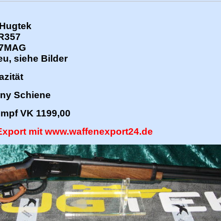
 Hugtek
VR357
7MAG
u, siehe Bilder
azität
inny Schiene
fe empf VK 1199,00
Export mit www.waffenexport24.de