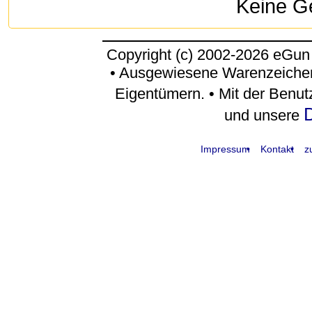
Keine G
Copyright (c) 2002-2026 eGun
• Ausgewiesene Warenzeichen
Eigentümern. • Mit der Benu
D
und unsere
Impressum
Kontakt
z
request time: 0.004647 sec - runtime: 0.037134 sec