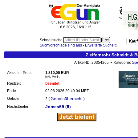
6.8.2026, 16:01:18
Schnellsuche
Kauf
Suchvorschläge sind
aus
-
Erweiterte Suche
Zielfernrohr Schmidt & B
Sp
Artikel-ID: 20354265 • Kategorie:
Aktueller Preis
1.810,00 EUR
inkl. MwSt.
Restzeit
beendet
Ende
02.08.2026 20:49:04 MEZ
Gebotsübersicht
Gebote
2 (
)
Jomes69
(9)
Höchstbieter