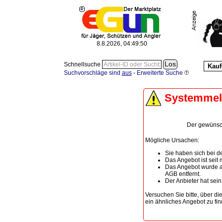
8.8.2026, 04:49:51
Schnellsuche
Kauf
Suchvorschläge sind
aus
-
Erweiterte Suche
Systemme
Der gewünscht
Mögliche Ursachen:
Sie haben sich bei de
Das Angebot ist seit
Das Angebot wurde a
AGB entfernt.
Der Anbieter hat sei
Versuchen Sie bitte, über di
ein ähnliches Angebot zu fin