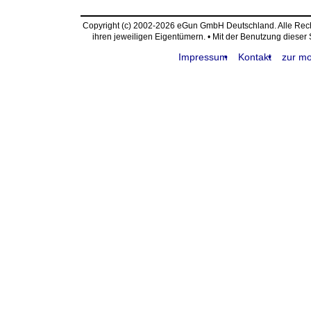
Copyright (c) 2002-2026 eGun GmbH Deutschland. Alle Re
ihren jeweiligen Eigentümern. • Mit der Benutzung dieser
Impressum
Kontakt
zur mo
request time: 0.004883 sec - runtime: 0.017736 sec