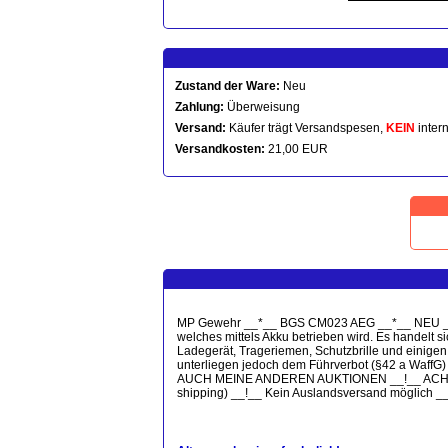
Zustand der Ware:
Neu
Zahlung:
Überweisung
Versand:
Käufer trägt Versandspesen,
KEIN
intern
Versandkosten:
21,00 EUR
MP Gewehr __*__ BGS CM023 AEG __*__ NEU __*__
welches mittels Akku betrieben wird. Es handelt 
Ladegerät, Trageriemen, Schutzbrille und einigen 
unterliegen jedoch dem Führverbot (§42 a WaffG)
AUCH MEINE ANDEREN AUKTIONEN __!__ ACHTUNG
shipping) __!__ Kein Auslandsversand möglich 