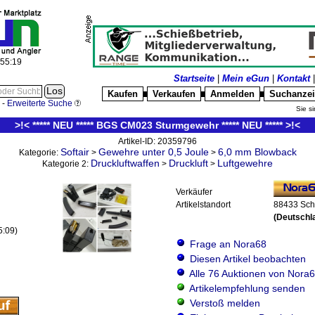
:55:20
Startseite
|
Mein eGun
|
Kontakt
Kaufen
Verkaufen
Anmelden
Suchanze
█
█
█
-
Erweiterte Suche
Sie si
>!< ***** NEU ***** BGS CM023 Sturmgewehr ***** NEU ***** >!<
Artikel-ID: 20359796
Softair
Gewehre unter 0,5 Joule
6,0 mm Blowback
Kategorie:
>
>
Druckluftwaffen
Druckluft
Luftgewehre
Kategorie 2:
>
>
Verkäufer
Artikelstandort
88433 Sc
(Deutschl
5:09)
Frage an Nora68
Diesen Artikel beobachten
Alle 76 Auktionen von Nora
Artikelempfehlung senden
Verstoß melden