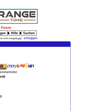
|
Forum
igen
Hilfe
Suchen
█
█
einloggen
nd nicht eingeloggt -
(757)
hemmerhofen
and)
68