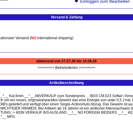
Einloggen zum Bearbeiten
Versand & Zahlung
ationaler Versand (
NO
international shipping)
abwesend von 27.07.26 bis 10.08.26
><><><>< Betriebsferien ><><><><
Artikelbeschreibung
 Kal.6mm __*__ ABVERKAUF zum Sonderpreis..... BGS CM.023 Softair / Airsoft 
sich um ein neues, originalverpacktes Gewehr das eine Energie von unter 0,5 J hat
BB's geliefert und verfügt über einen Single-Action/Auto Abzug. Das Gewehr ist aus
 WICHTIGER HINWEIS: Bei Artikeln ab 18 Jahren ist ein amtlicher Altersnachweis 
:::> KEIN VERKAUF INS AUSLAND __!__ NO FOREIGN BIDDERS __!__ KEIN inte
__*__ MFG