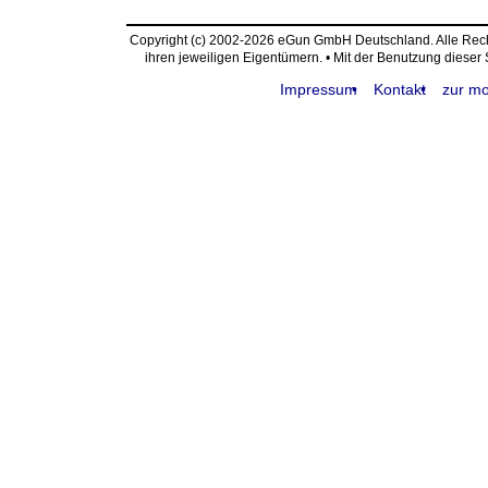
Copyright (c) 2002-2026 eGun GmbH Deutschland. Alle Re
ihren jeweiligen Eigentümern. • Mit der Benutzung dieser
Impressum
Kontakt
zur mo
request time: 0.004446 sec - runtime: 0.008189 sec